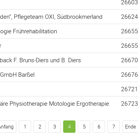
2660
nden“, Pflegeteam OXI, Südbrookmerland
2662
gie Frührehabilitation
2665
r
2665
back F. Bruns-Diers und B. Diers
2667
ge GmbH Barßel
2667
2672
näre Physiotherapie Motologie Ergotherapie
2672
Anfang
1
2
3
4
5
6
7
Ende