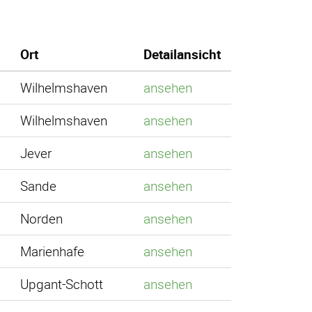
Ort
Detailansicht
2
Wilhelmshaven
ansehen
4
Wilhelmshaven
ansehen
1
Jever
ansehen
2
Sande
ansehen
6
Norden
ansehen
9
Marienhafe
ansehen
9
Upgant-Schott
ansehen