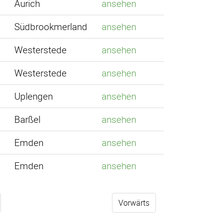
3
Aurich
ansehen
4
Südbrookmerland
ansehen
5
Westerstede
ansehen
5
Westerstede
ansehen
0
Uplengen
ansehen
6
Barßel
ansehen
1
Emden
ansehen
3
Emden
ansehen
Vorwärts