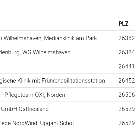
PLZ
m Wilhelmshaven, Medianklinik am Park
2638
ldenburg, WG Wilhelmshaven
2638
2644
che Klinik mit Frührehabilitationsstation
2645
- Pflegeteam OXI, Norden
2650
g GmbH Ostfriesland
2652
flege NordWind, Upgant-Schott
2652